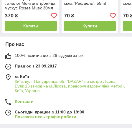
: аналог Монталь троянда
скла "Рафаель", 55ml
скла
мускус Roses Musk 30мл
370
70
70
₴
₴
Купити
Купити
Про нас
100% позитивних з 26 відгуків за рік
Працює з 23.09.2017
м. Київ
Київ, вул. Попудренко, 65, "BAZAR" на метро Лісова,
Бутік 13 (вихід на м.Лісова, праворуч вздовж лінії метро),
Київ, Україна
Контакти
Сьогодні працює з 11:00 до 19:00
Показати весь графік роботи