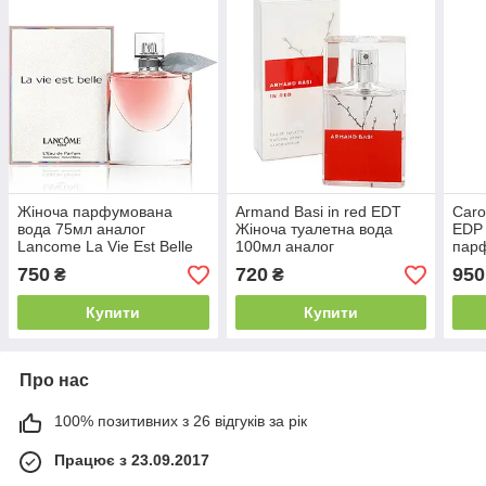
Жіноча парфумована
Armand Basi in red EDT
Caro
вода 75мл аналог
Жіноча туалетна вода
EDP 
Lancome La Vie Est Belle
100мл аналог
парф
EDP
750
720
950
₴
₴
Купити
Купити
Про нас
100% позитивних з 26 відгуків за рік
Працює з 23.09.2017