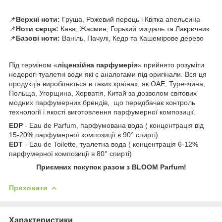
📌
Верхні ноти:
Груша, Рожевий перець і Квітка апельсина
📌
Ноти серця:
Кава, Жасмин, Горький мигдаль та Лакричник
📌
Базові ноти:
Ваніль, Пачулі, Кедр та Кашемірове дерево
Під терміном «
ліцензійна парфумерія
» прийнято розуміти
недорогі туалетні води які є аналогами під оригінали. Вся ця
продукція виробляється в таких країнах, як ОАЕ, Туреччина,
Польща, Угорщина, Хорватія, Китай за дозволом світових
модних парфумерних брендів, що передбачає контроль
технології і якості виготовлення парфумерної композиції.
EDP
- Eau de Parfum, парфумована вода
( концентрація від
15-20% парфумерної композиції в 90° спирті)
EDT
- Eau de Toilette, туалетна вода ( концентрація 6-12%
парфумерної композиції в 80° спирті)
Приємних покупок разом з BLOOM Parfum!
Приховати
Характеристики