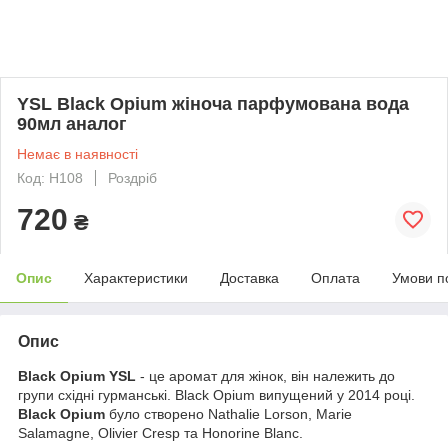
YSL Black Opium жіноча парфумована вода
90мл аналог
Немає в наявності
Код: H108
Роздріб
720
₴
Опис
Характеристики
Доставка
Оплата
Умови п
Опис
Black Opium YSL
- це аромат для жінок, він належить до
групи східні гурманські. Black Opium випущений у 2014 році.
Black Opium
було створено Nathalie Lorson, Marie
Salamagne, Olivier Cresp та Honorine Blanc.