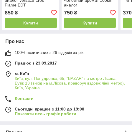
аналог Versace Eros
Чоловічий аромат 100мл
TM 
Flame EDT
аналог
850
750
370
₴
₴
Купити
Купити
Про нас
100% позитивних з 26 відгуків за рік
Працює з 23.09.2017
м. Київ
Київ, вул. Попудренко, 65, "BAZAR" на метро Лісова,
Бутік 13 (вихід на м.Лісова, праворуч вздовж лінії метро),
Київ, Україна
Контакти
Сьогодні працює з 11:00 до 19:00
Показати весь графік роботи