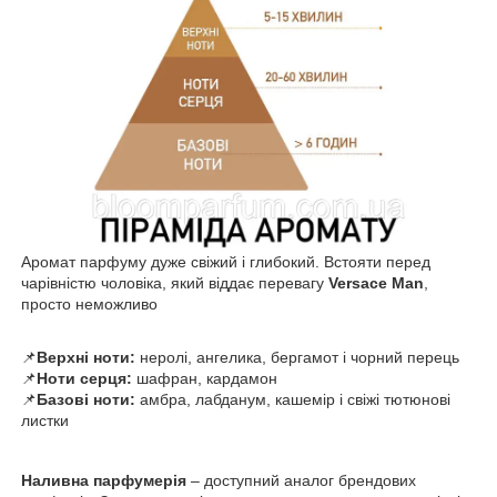
Аромат парфуму дуже свіжий і глибокий. Встояти перед
чарівністю чоловіка, який віддає перевагу
Versace Man
,
просто неможливо
📌
Верхні ноти:
неролі, ангелика, бергамот і чорний перець
📌
Ноти серця:
шафран, кардамон
📌
Базові ноти:
амбра, лабданум, кашемір і свіжі тютюнові
листки
Наливна парфумерія
– доступний аналог брендових