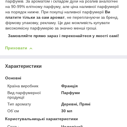
парфумів. За ароматом і складом духи на розлив аналогічні
на 90-99% елітному парфуму, але ціна наливної парфумерії
на порядок нижче. При покупці наливної парфумерії
Ви
платите тільки за сам аромат
, не переплачуючи за бренд,
фірмову упаковку, рекламу. Це дає можливість купувати
високоякісну парфумерію за значно менші гроші.
Замовляйте прямо зараз і переконайтеся у якості самі!
Приховати
Характеристики
Основні
Країна виробник
Франція
Вид парфумерної
Парфуми
продукції
Тип аромату
Деревні, Пряні
Об`єм
30 мл
Користувальницькі характеристики
Стать:
Чоловічий