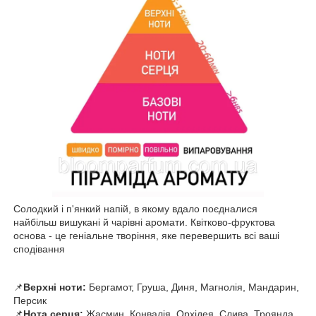
Солодкий і п'янкий напій, в якому вдало поєдналися
найбільш вишукані й чарівні аромати. Квітково-фруктова
основа - це геніальне творіння, яке перевершить всі ваші
сподівання
📌
Верхні ноти:
Бергамот, Груша, Диня, Магнолія, Мандарин,
Персик
📌
Нота серця:
Жасмин, Конвалія, Орхідея, Слива, Троянда,