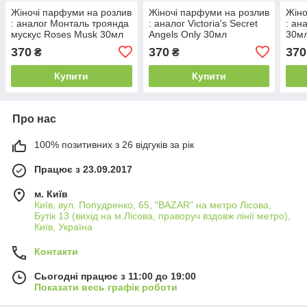
Жіночі парфуми на розлив
Жіночі парфуми на розлив
Жіно
: аналог Монталь троянда
: аналог Victoria's Secret
: ан
мускус Roses Musk 30мл
Angels Only 30мл
30м
370
370
370
₴
₴
Купити
Купити
Про нас
100% позитивних з 26 відгуків за рік
Працює з 23.09.2017
м. Київ
Київ, вул. Попудренко, 65, "BAZAR" на метро Лісова,
Бутік 13 (вихід на м.Лісова, праворуч вздовж лінії метро),
Київ, Україна
Контакти
Сьогодні працює з 11:00 до 19:00
Показати весь графік роботи