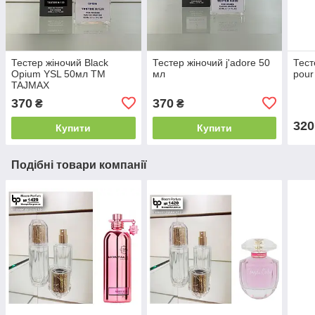
Тестер жіночий Black
Тестер жіночий j'adore 50
Тест
Opium YSL 50мл TM
мл
pour
TAJMAX
370
370
₴
₴
320
Купити
Купити
Подібні товари компанії