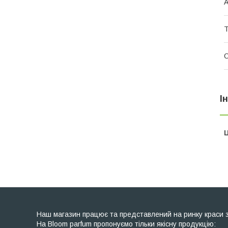
А
Т
О
І
Ц
Наш магазин працює та представлений на ринку краси з 2
На Bloom parfum пропонуємо тільки якісну продукцію: