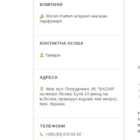
Bloom Parfum інтернет-магазин
парфумерії
Тамара

Київ, вул. Попудренко, 65, "BAZAR"

на метро Лісова, Бутік 13 (вихід на

м.Лісова, праворуч вздовж лінії метро),
Київ, Україна
+380 (93) 678-93-33