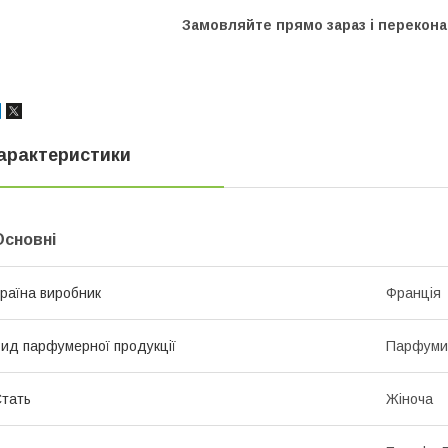
Замовляйте прямо зараз і переконай
арактеристики
Основні
раїна виробник
Франція
ид парфумерної продукції
Парфуми
тать
Жіноча