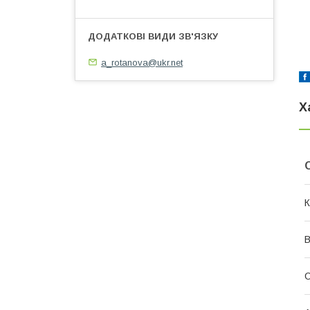
a_rotanova@ukr.net
Х
К
В
С