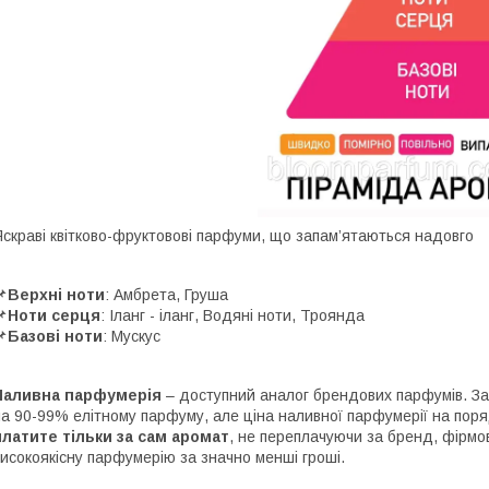
Яскраві квітково-фруктовові парфуми, що запам’ятаються надовго

Верхні ноти
: Амбрета, Груша

Ноти серця
: Іланг - іланг, Водяні ноти, Троянда

Базові ноти
: Мускус
Наливна парфумерія
– доступний аналог брендових парфумів. За
на 90-99% елітному парфуму, але ціна наливної парфумерії на поря
платите тільки за сам аромат
, не переплачуючи за бренд, фірмов
високоякісну парфумерію за значно менші гроші.