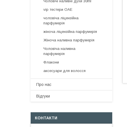
Чоловічі наливні духи 30ml
vip тестери ОАЕ
чоловіча ліцензійна
парфумерія
жіноча ліцензійна парфумерія
Жіноча наливна парфумерія
Чоловіча наливна
парфумерія
Флакони
аксесуари для волосся
Про нас
Відгуки
КОНТАКТИ