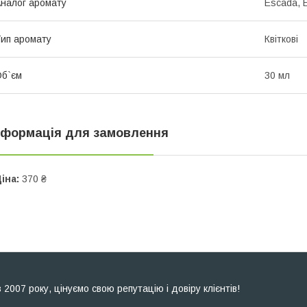
налог аромату
Escada, E
ип аромату
Квіткові
б`єм
30 мл
нформація для замовлення
іна:
370 ₴
007 року, цінуємо свою репутацію і довіру клієнтів!