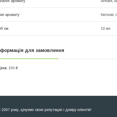
налог аромату
Armani, 
ип аромату
Квіткові,
б`єм
10 мл
нформація для замовлення
іна:
150 ₴
007 року, цінуємо свою репутацію і довіру клієнтів!