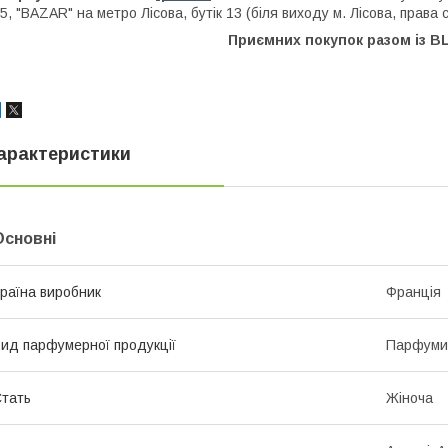
5, "BAZAR" на метро Лісова, бутік 13 (біля виходу м. Лісова, права 
Приємних покупок разом із B
арактеристики
Основні
раїна виробник
Франція
ид парфумерної продукції
Парфуми
тать
Жіноча