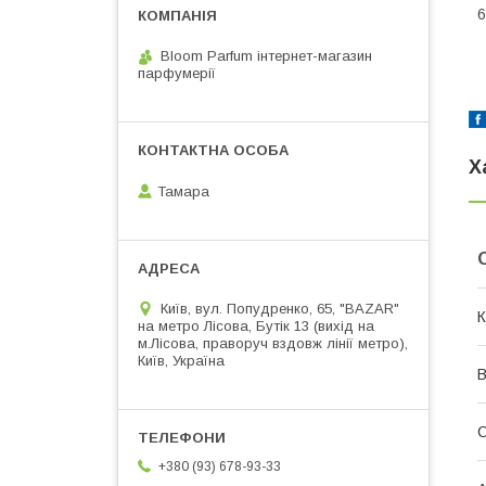
6
Bloom Parfum інтернет-магазин
парфумерії
Х
Тамара
Київ, вул. Попудренко, 65, "BAZAR"
К
на метро Лісова, Бутік 13 (вихід на
м.Лісова, праворуч вздовж лінії метро),
Київ, Україна
В
С
+380 (93) 678-93-33