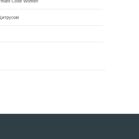
Armani Code Women
 Цитрусові