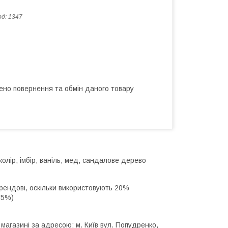
од:
1347
ено повернення та обмін даного товару
колір, імбір, ваніль, мед, сандалове дерево
рендові, оскільки використовують 20%
15%)
магазині за адресою: м. Київ вул. Попудренко,