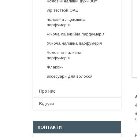
Чоловічі наливні духи 30ml
vip тестери ОАЕ
чоловіча ліцензійна
парфумерія
жіноча ліцензійна парфумерія
Жіноча наливна парфумерія
Чоловіча наливна
парфумерія
Флакони
аксесуари для волосся
Про нас
Відгуки
к
КОНТАКТИ
Я