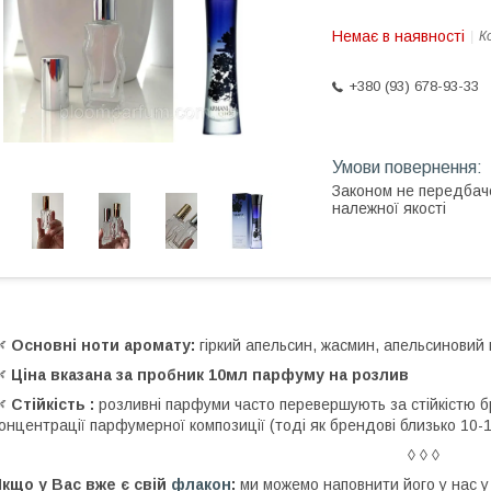
Немає в наявності
К
+380 (93) 678-93-33
Законом не передбач
належної якості
🌿
Основні ноти аромату:
гіркий апельсин, жасмин, апельсиновий 
🌿
Ціна вказана за пробник 10мл парфуму на розлив
🌿
Стійкість :
розливні парфуми часто перевершують за стійкістю б
онцентрації парфумерної композиції (тоді як брендові близько 10-
◊ ◊ ◊
кщо у Вас вже є свій
флакон
:
ми можемо наповнити його у нас у 