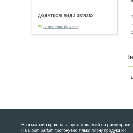
А
Т
a_rotanova@ukr.net
О
І
Ц
Наш магазин працює та представлений на ринку краси з 2
На Bloom parfum пропонуємо тільки якісну продукцію: