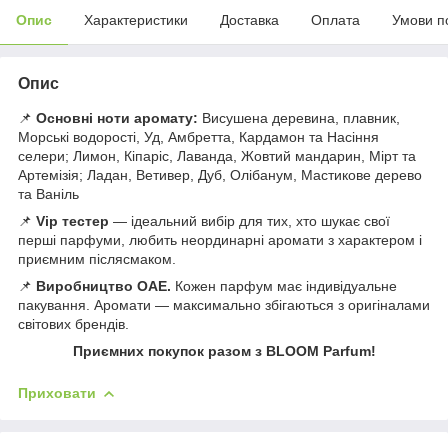
Опис
Характеристики
Доставка
Оплата
Умови п
Опис
📌
Основні ноти аромату:
Висушена деревина, плавник,
Морські водорості, Уд, Амбретта, Кардамон та Насіння
селери; Лимон, Кіпаріс, Лаванда, Жовтий мандарин, Мірт та
Артемізія; Ладан, Ветивер, Дуб, Олібанум, Мастикове дерево
та Ваніль
📌
Vip тестер
— ідеальний вибір для тих, хто шукає свої
перші парфуми, любить неординарні аромати з характером і
приємним післясмаком.
📌
Виробництво ОАЕ.
Кожен парфум має індивідуальне
пакування. Аромати — максимально збігаються з оригіналами
світових брендів.
Приємних покупок разом з BLOOM Parfum!
Приховати