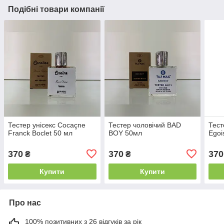
Подібні товари компанії
Тестер унісекс Cocaçne
Тестер чоловічий BAD
Тест
Franck Boclet 50 мл
BOY 50мл
Egoi
370
370
370
₴
₴
Купити
Купити
Про нас
100% позитивних з 26 відгуків за рік