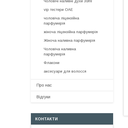
Чоловічі наливні духи 30ml
vip тестери ОАЕ
чоловіча ліцензійна
парфумерія
жіноча ліцензійна парфумерія
Жіноча наливна парфумерія
Чоловіча наливна
парфумерія
Флакони
аксесуари для волосся
Про нас
Відгуки
КОНТАКТИ