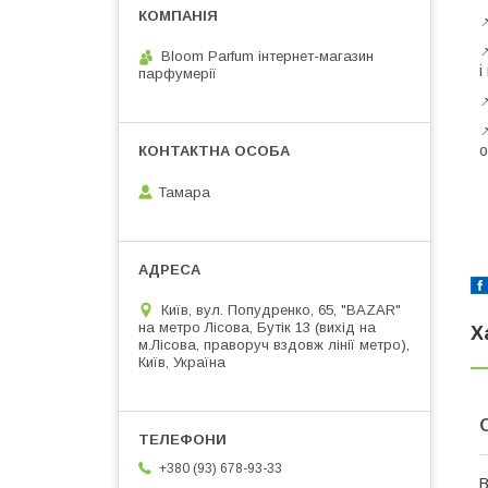
Bloom Parfum інтернет-магазин
і
парфумерії

о
Тамара
Київ, вул. Попудренко, 65, "BAZAR"
на метро Лісова, Бутік 13 (вихід на
Х
м.Лісова, праворуч вздовж лінії метро),
Київ, Україна
+380 (93) 678-93-33
В