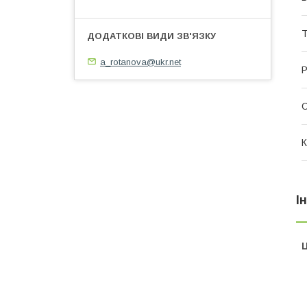
Т
a_rotanova@ukr.net
Р
О
К
І
Ц