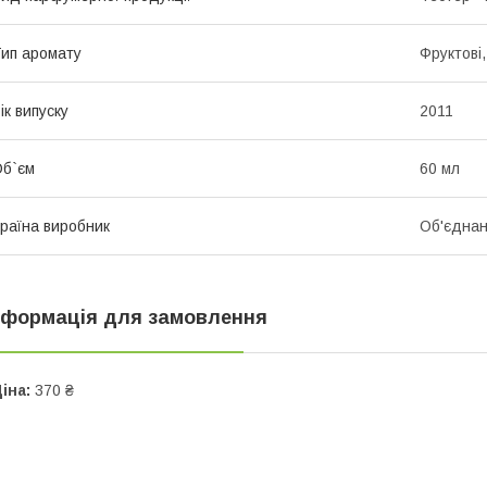
ип аромату
Фруктові
ік випуску
2011
б`єм
60 мл
раїна виробник
Об'єднан
нформація для замовлення
іна:
370 ₴