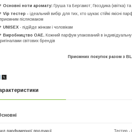
📌
Основні ноти аромату:
Груша та Бергамот; Гвоздика (квітка) та
📌
Vip тестер -
ідеальний вибір для тих, хто шукає стійкі якісні п
 приємним післясмаком
📌
UNISEX
- підійде жінкам і чоловікам

Виробництво ОАЕ.
Кожний парфум упакований в індивідуальну 
ригіналами світових брендів
Приємних покупок разом з B
арактеристики
Основні
ид парфумерної продукції
Тестер -