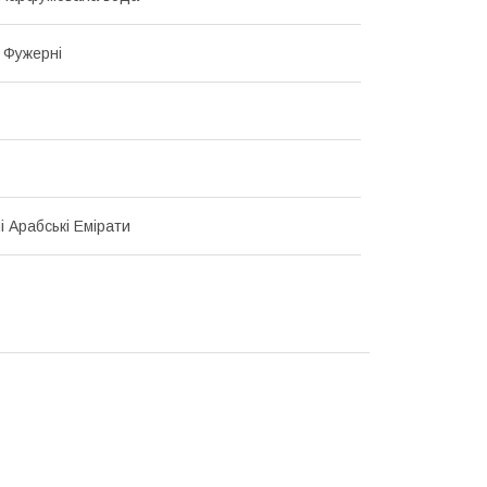
, Фужерні
і Арабські Емірати